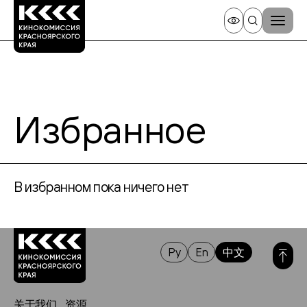
Избранное
В избранном пока ничего нет
Ру
En
中文
关于我们
资源