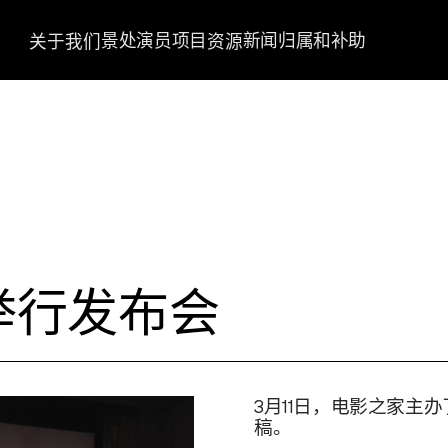
景处
演员
项目
新闻
归属和补助
关于我们
资源
举行发布会
3月11日，电影之家主办
稿。