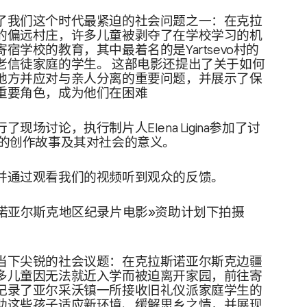
了我们这个时代最紧迫的社会问题之一：在克拉
的偏远村庄，许多儿童被剥夺了在学校学习的机
宿学校的教育，其中最着名的是Yartsevo村的
老信徒家庭的学生。 这部电影还提出了关于如何
地方并应对与亲人分离的重要问题，并展示了保
重要角色，成为他们在困难
现场讨论，执行制片人Elena Ligina参加了讨
影的创作故事及其对社会的意义。
并通过观看我们的视频听到观众的反馈。
斯诺亚尔斯克地区纪录片电影»资助计划下拍摄
当下尖锐的社会议题：在克拉斯诺亚尔斯克边疆
多儿童因无法就近入学而被迫离开家园，前往寄
记录了亚尔采沃镇一所接收旧礼仪派家庭学生的
助这些孩子适应新环境、缓解思乡之情，并展现