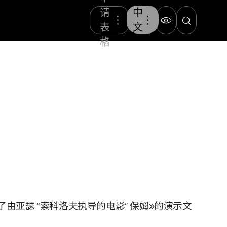
请
中
表
文
格
了由亚瑟 “索科洛夫执导的电影” 保姆»的演示文