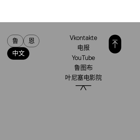
Vkontakte
鲁
恩
电报
中文
YouTube
鲁图布
叶尼塞电影院